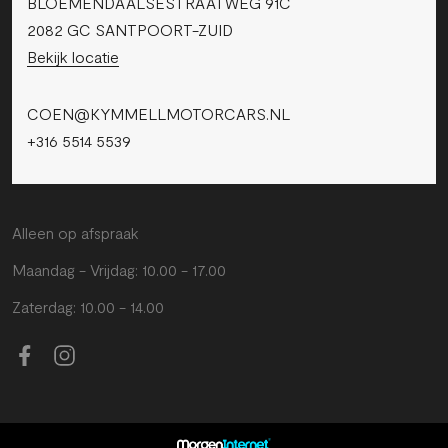
BLOEMENDAALSESTRAATWEG 91C
2082 GC SANTPOORT-ZUID
Bekijk locatie
COEN@KYMMELLMOTORCARS.NL
+316 5514 5539
Alleen op afspraak
Maandag - Vrijdag: 10.00 - 17.00
Zaterdag: 10.00 - 14.00