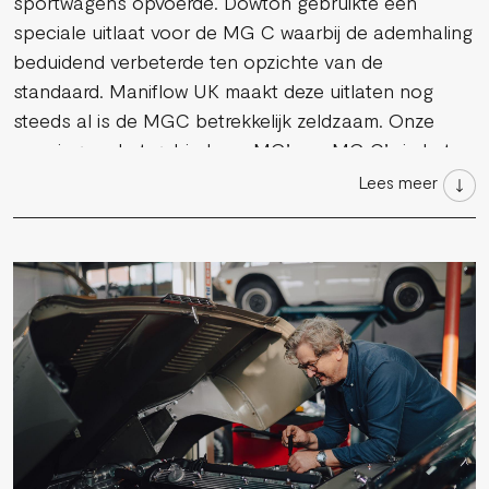
sportwagens opvoerde. Dowton gebruikte een
speciale uitlaat voor de MG C waarbij de ademhaling
beduidend verbeterde ten opzichte van de
standaard. Maniflow UK maakt deze uitlaten nog
steeds al is de MGC betrekkelijk zeldzaam. Onze
ervaring op het gebied van MG’s en MG C’s in het
bijzonder leidt ertoe dat we al vele MG C’s hebben
Lees meer
geconverteerd met een downton uitlaat en
“extractor manifold”. Dit geeft ook bij een standaard
motor al meer koppel en fantastisch geluid.